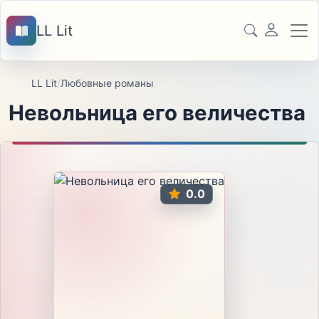
LL Lit
LL Lit
/
Любовные романы
Невольница его величества
0.0