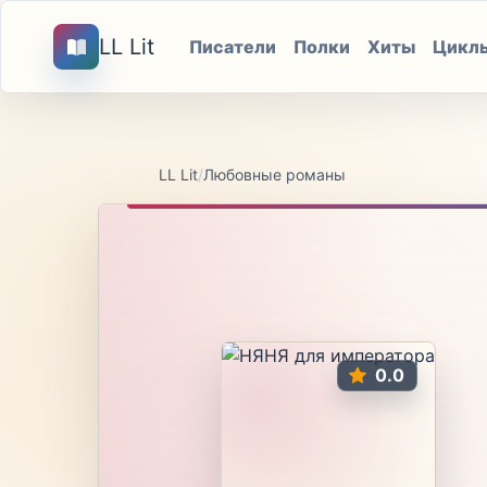
LL Lit
Писатели
Полки
Хиты
Цикл
LL Lit
/
Любовные романы
0.0