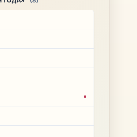
Н ГОДА»
(8)