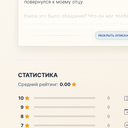
повернулся к моему отцу.
Какое это было обещание? Что он мог пообе
рецептами приготовленных мною блюд? Нев
РАСКРЫТЬ ОПИСАН
СТАТИСТИКА
Средний рейтинг:
0.00
10
0
9
0
8
0
7
0