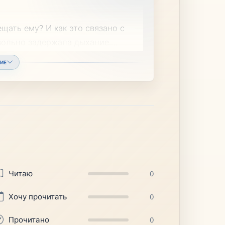
щать ему? И как это связано с
ольно задержала дыхание.
...
ИЕ
Читаю
0
Хочу прочитать
0
Прочитано
0