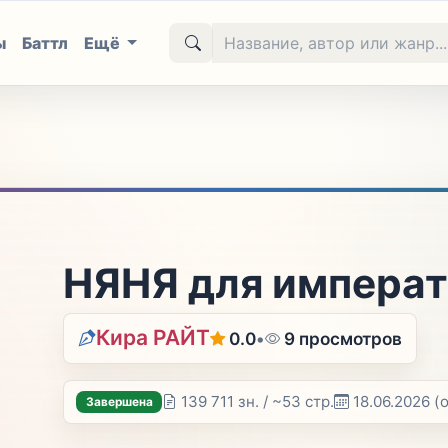
ы
Баттл
Ещё
НЯНЯ для импера
Кира РАЙТ
0.0
•
9 просмотров
139 711 зн. / ~53 стр.
18.06.2026
(
Завершена