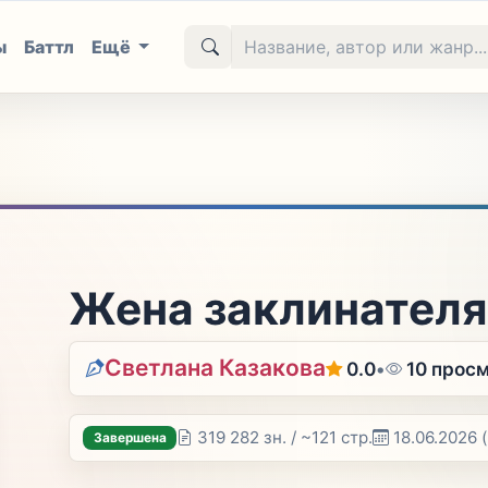
ы
Баттл
Ещё
Жена заклинателя
Светлана Казакова
0.0
•
10 прос
319 282 зн. / ~121 стр.
18.06.2026
Завершена