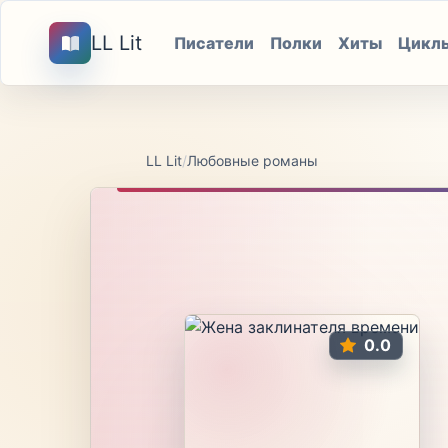
LL Lit
Писатели
Полки
Хиты
Цикл
LL Lit
/
Любовные романы
0.0