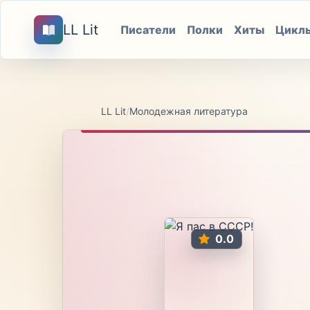
LL Lit
Писатели
Полки
Хиты
Цикл
LL Lit
/
Молодежная литература
0.0