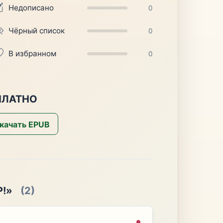
Недописано
0
Чёрный список
0
В избранном
0
СПЛАТНО
качать EPUB
Р!»
(2)