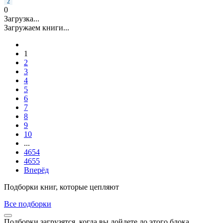
2
0
Загрузка...
Загружаем книги...
1
2
3
4
5
6
7
8
9
10
...
4654
4655
Вперёд
Подборки книг, которые цепляют
Все подборки
Подборки загрузятся, когда вы дойдете до этого блока.