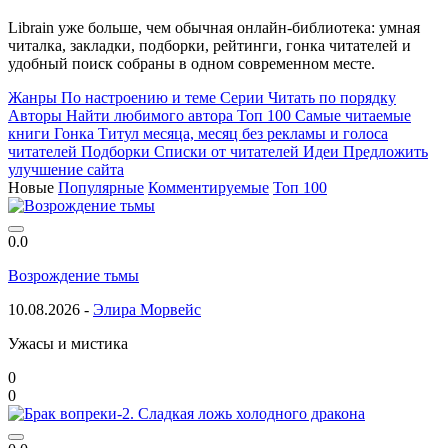
Librain уже больше, чем обычная онлайн-библиотека: умная
читалка, закладки, подборки, рейтинги, гонка читателей и
удобный поиск собраны в одном современном месте.
Жанры
По настроению и теме
Серии
Читать по порядку
Авторы
Найти любимого автора
Топ 100
Самые читаемые
книги
Гонка
Титул месяца, месяц без рекламы и голоса
читателей
Подборки
Списки от читателей
Идеи
Предложить
улучшение сайта
Новые
Популярные
Комментируемые
Топ 100
0.0
Возрождение тьмы
10.08.2026 -
Элира Морвейс
Ужасы и мистика
0
0