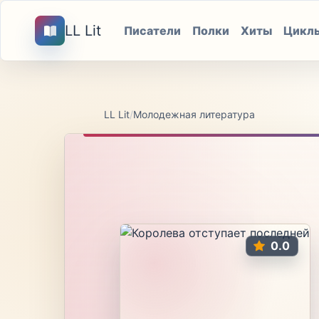
LL Lit
Писатели
Полки
Хиты
Цикл
LL Lit
/
Молодежная литература
0.0