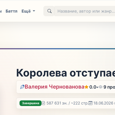
ы
Баттл
Ещё
Королева отступа
Валерия Чернованова
0.0
•
9 пр
587 631 зн. / ~222 стр.
18.06.2026
Завершена