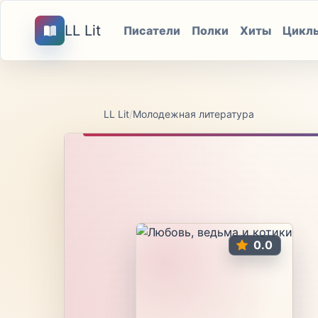
LL Lit
Писатели
Полки
Хиты
Цикл
LL Lit
/
Молодежная литература
0.0