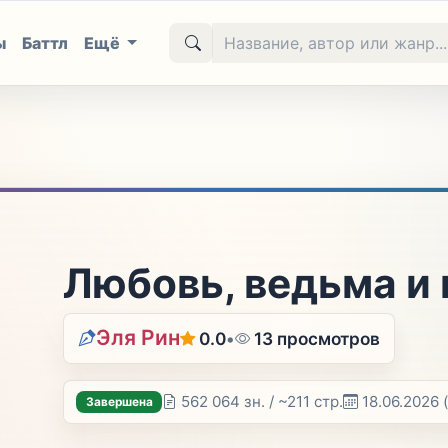
ы
Баттл
Ещё
Любовь, ведьма и 
Эля Рин
0.0
•
13 просмотров
562 064 зн. / ~211 стр.
18.06.2026
Завершена