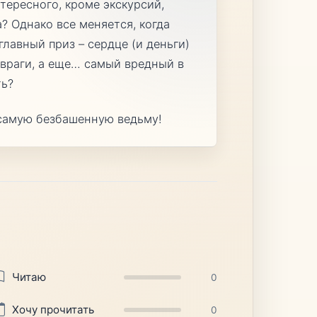
тересного, кроме экскурсий,
? Однако все меняется, когда
главный приз – сердце (и деньги)
 враги, а еще… самый вредный в
ть?
 самую безбашенную ведьму!
Читаю
0
Хочу прочитать
0