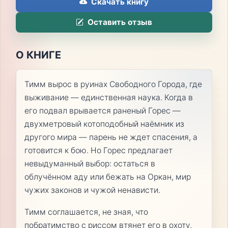
Скачать книгу
Оставить отзыв
О КНИГЕ
Тимм вырос в руинах Свободного Города, где
выживание — единственная наука. Когда в
его подвал врывается раненый Горес —
двухметровый котоподобный наёмник из
другого мира — парень не ждет спасения, а
готовится к бою. Но Горес предлагает
невыдуманный выбор: остаться в
облучённом аду или бежать на Оркан, мир
чужих законов и чужой ненависти.
Тимм соглашается, не зная, что
побратимство с риссом втянет его в охоту,