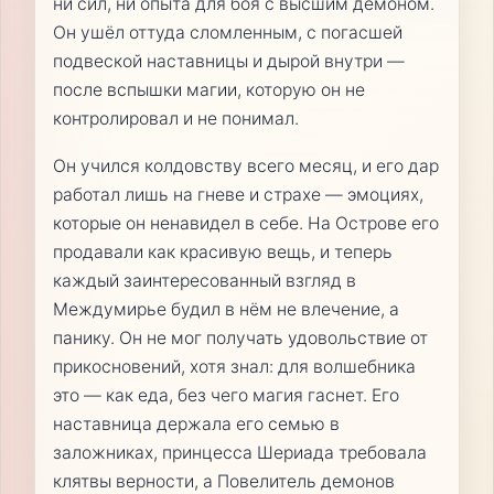
ни сил, ни опыта для боя с высшим демоном.
Он ушёл оттуда сломленным, с погасшей
подвеской наставницы и дырой внутри —
после вспышки магии, которую он не
контролировал и не понимал.
Он учился колдовству всего месяц, и его дар
работал лишь на гневе и страхе — эмоциях,
которые он ненавидел в себе. На Острове его
продавали как красивую вещь, и теперь
каждый заинтересованный взгляд в
Междумирье будил в нём не влечение, а
панику. Он не мог получать удовольствие от
прикосновений, хотя знал: для волшебника
это — как еда, без чего магия гаснет. Его
наставница держала его семью в
заложниках, принцесса Шериада требовала
клятвы верности, а Повелитель демонов