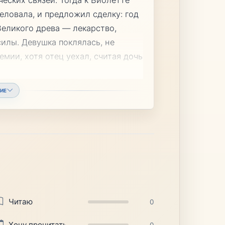
еловала, и предложил сделку: год
Великого древа — лекарство,
силы. Девушка поклялась, не
емии, хотя отец уехал, считая дочь
ИЕ
Читаю
0
Хочу прочитать
0