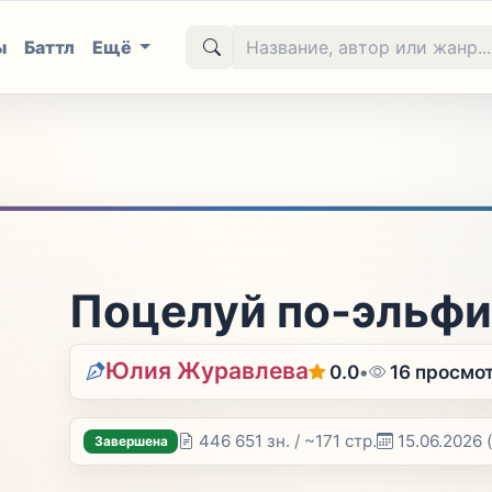
ы
Баттл
Ещё
Поцелуй по-эльф
Юлия Журавлева
0.0
•
16 просмо
446 651 зн. / ~171 стр.
15.06.2026
Завершена