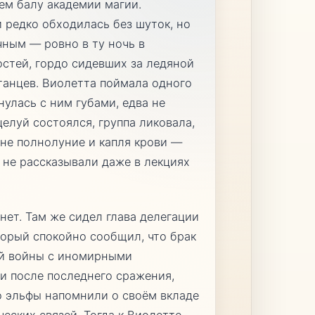
ем балу академии магии.
 редко обходилась без шуток, но
чным — ровно в ту ночь в
стей, гордо сидевших за ледяной
танцев. Виолетта поймала одного
нулась с ним губами, едва не
целуй состоялся, группа ликовала,
 не полнолуние и капля крови —
 не рассказывали даже в лекциях
нет. Там же сидел глава делегации
торый спокойно сообщил, что брак
ой войны с иномирными
и после последнего сражения,
о эльфы напомнили о своём вкладе
еских связей. Тогда к Виолетте