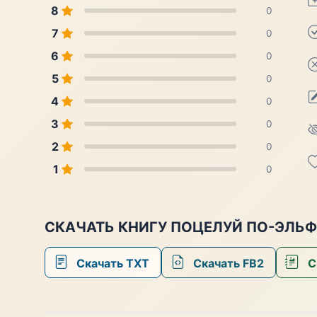
8
0
7
0
6
0
5
0
4
0
3
0
2
0
1
0
СКАЧАТЬ КНИГУ ПОЦЕЛУЙ ПО-ЭЛЬ
Скачать TXT
Скачать FB2
С