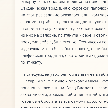
отвернуться: поцеловать эльфа на новогодн
Студенческая традиция с короткой палочкой
на этот раз задание оказалось слишком уда
академию прибыла делегация длинноухих го
стеной и не спускавшихся до человеческих 
из них на балконе, притянула к себе и столк
прокусив себе губу в спешке. Технически по
и девушка могла бы забыть эпизод, если бы
эльфийская традиция, о которой в академии
по этикету.
На следующее утро ректор вызвал её в каби
— старый эльф с лицом восковой маски, ко
признан заключённым. Отец Виолетты, гер
захватчиками, хромающий и лишённый маги
готов был бросить вызов самому королю, н
в ту победу и о хрупкости новых дипломатич