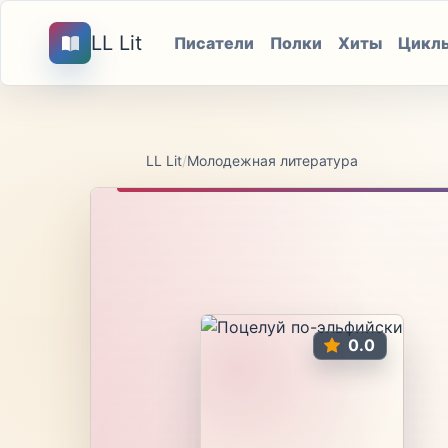
LL Lit
Писатели
Полки
Хиты
Цикл
LL Lit
/
Молодежная литература
0.0