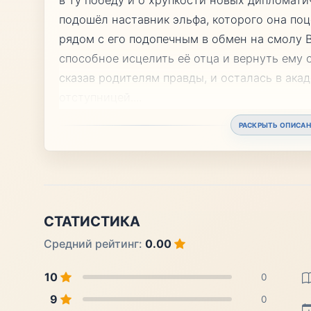
подошёл наставник эльфа, которого она поц
рядом с его подопечным в обмен на смолу 
способное исцелить её отца и вернуть ему 
сказав родителям правды, и осталась в акад
отступницей.
...
РАСКРЫТЬ ОПИСАН
СТАТИСТИКА
Средний рейтинг:
0.00
10
0
9
0