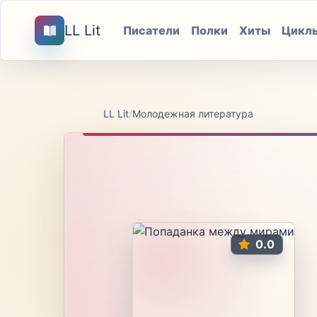
LL Lit
Писатели
Полки
Хиты
Цикл
LL Lit
/
Молодежная литература
0.0