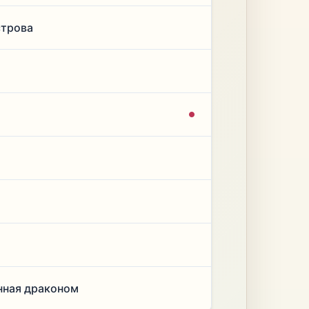
строва
нная драконом