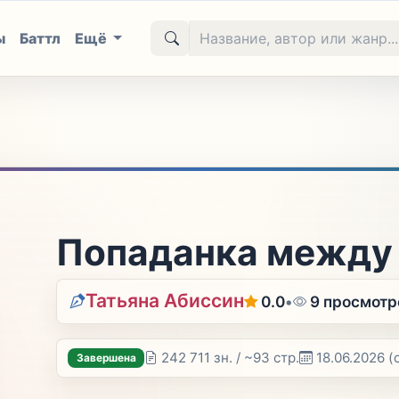
ы
Баттл
Ещё
Попаданка между
Татьяна Абиссин
0.0
•
9 просмотр
242 711 зн. / ~93 стр.
18.06.2026
(
Завершена