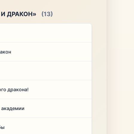
 И ДРАКОН»
(13)
ракон
ого дракона!
й академии
бы