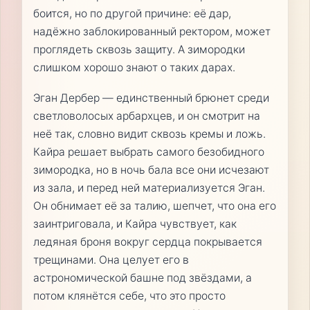
боится, но по другой причине: её дар,
надёжно заблокированный ректором, может
проглядеть сквозь защиту. А зимородки
слишком хорошо знают о таких дарах.
Эган Дербер — единственный брюнет среди
светловолосых арбархцев, и он смотрит на
неё так, словно видит сквозь кремы и ложь.
Кайра решает выбрать самого безобидного
зимородка, но в ночь бала все они исчезают
из зала, и перед ней материализуется Эган.
Он обнимает её за талию, шепчет, что она его
заинтриговала, и Кайра чувствует, как
ледяная броня вокруг сердца покрывается
трещинами. Она целует его в
астрономической башне под звёздами, а
потом клянётся себе, что это просто