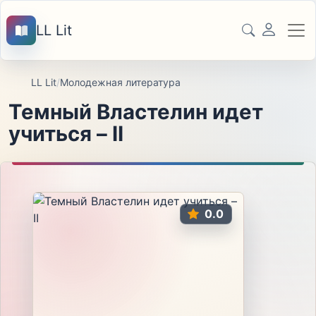
LL Lit
LL Lit
/
Молодежная литература
Темный Властелин идет
учиться – II
0.0