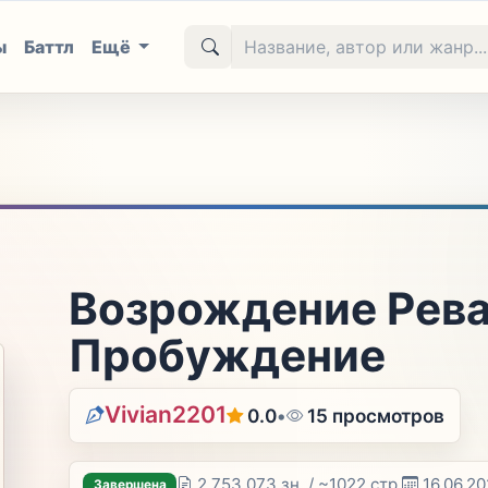
ы
Баттл
Ещё
Возрождение Реван
Пробуждение
Vivian2201
0.0
•
15 просмотров
2 753 073 зн. / ~1022 стр.
16.06.2
Завершена