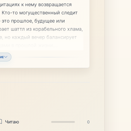
дитациях к нему возвращается
и. Кто-то могущественный следит
— это прошлое, будущее или
рает шаттл из корабельного хлама,
е, но каждый вечер балансирует
одами в прошлой жизни.
...
ИЕ
Читаю
0