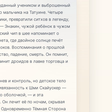
преданный учеником и выброшенный
го мальчика на Татуине. Четыре
ики, превратили ситхов в легенду,
 — Энакин, чужой ребёнок в чужом
ский чип в шее напоминает о
нета, где двойное солнце печёт
х оков. Воспоминания о прошлой
тво, падение, смерть. Он помнит,
инит дроидов в лавке торговца и
нев и контроль, но детское тело
ривязанность к Шми Скайуокер —
о оболочкой, — и эта
. Он лечит её по ночам, скрывая
ь. Одновременно Тёмная Сторона