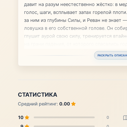
давит на разум неестественно жёстко: в ме
голос, шаги, всплывает запах горелой плот
за ним из глубины Силы, и Реван не знает 
ловушка в его собственной голове. Он соби
глушит аурой свою силу, тренируется втайн
на грани падения, от которого спасались г
РАСКРЫТЬ ОПИСАН
СТАТИСТИКА
Средний рейтинг:
0.00
10
0
9
0