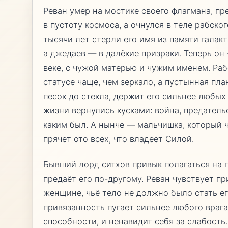
Реван умер на мостике своего флагмана, 
в пустоту космоса, а очнулся в теле рабско
тысячи лет стерли его имя из памяти галакт
а джедаев — в далёкие призраки. Теперь он
веке, с чужой матерью и чужим именем. Раб
статусе чаще, чем зеркало, а пустынная пла
песок до стекла, держит его сильнее любы
жизни вернулись кусками: война, предательс
каким был. А нынче — мальчишка, который ч
прячет ото всех, что владеет Силой.
Бывший лорд ситхов привык полагаться на г
предаёт его по-другому. Реван чувствует п
женщине, чьё тело не должно было стать ег
привязанность пугает сильнее любого врага
способности, и ненавидит себя за слабост