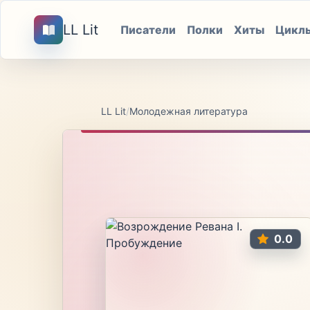
LL Lit
Писатели
Полки
Хиты
Цикл
LL Lit
/
Молодежная литература
0.0