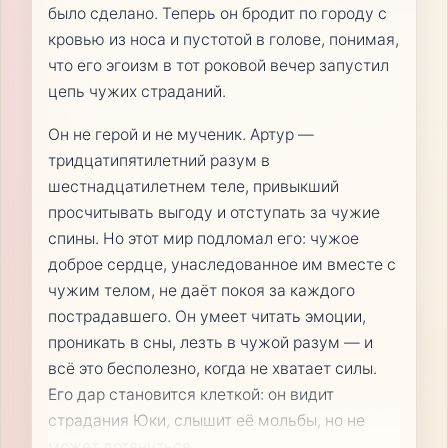
было сделано. Теперь он бродит по городу с
кровью из носа и пустотой в голове, понимая,
что его эгоизм в тот роковой вечер запустил
цепь чужих страданий.
Он не герой и не мученик. Артур —
тридцатипятилетний разум в
шестнадцатилетнем теле, привыкший
просчитывать выгоду и отступать за чужие
спины. Но этот мир подломал его: чужое
доброе сердце, унаследованное им вместе с
чужим телом, не даёт покоя за каждого
пострадавшего. Он умеет читать эмоции,
проникать в сны, лезть в чужой разум — и
всё это бесполезно, когда не хватает силы.
Его дар становится клеткой: он видит
страдания Юки, слышит её мольбы, но не
может дотянуться.
...