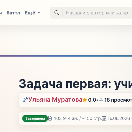
ы
Баттл
Ещё
Задача первая: уч
Ульяна Муратова
0.0
•
18 просмо
403 914 зн. / ~150 стр.
16.06.2026
Завершена