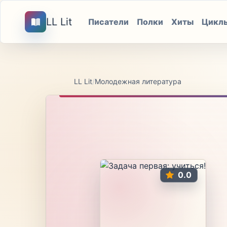
LL Lit
Писатели
Полки
Хиты
Цикл
LL Lit
/
Молодежная литература
0.0