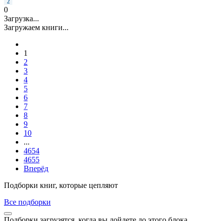
2
0
Загрузка...
Загружаем книги...
1
2
3
4
5
6
7
8
9
10
...
4654
4655
Вперёд
Подборки книг, которые цепляют
Все подборки
Подборки загрузятся, когда вы дойдете до этого блока.