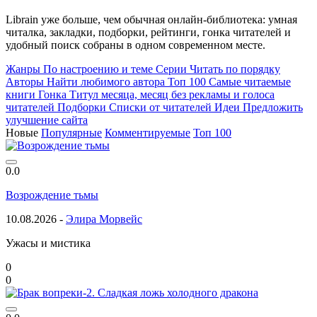
Librain уже больше, чем обычная онлайн-библиотека: умная
читалка, закладки, подборки, рейтинги, гонка читателей и
удобный поиск собраны в одном современном месте.
Жанры
По настроению и теме
Серии
Читать по порядку
Авторы
Найти любимого автора
Топ 100
Самые читаемые
книги
Гонка
Титул месяца, месяц без рекламы и голоса
читателей
Подборки
Списки от читателей
Идеи
Предложить
улучшение сайта
Новые
Популярные
Комментируемые
Топ 100
0.0
Возрождение тьмы
10.08.2026 -
Элира Морвейс
Ужасы и мистика
0
0