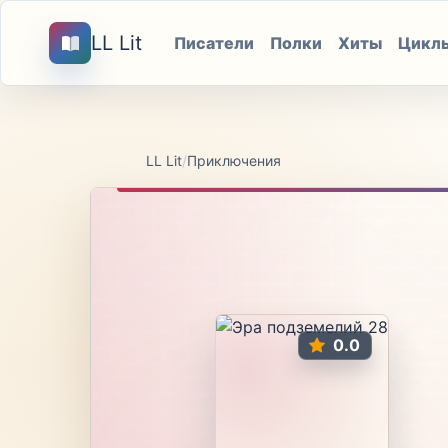
LL Lit
Писатели
Полки
Хиты
Цикл
LL Lit
/
Приключения
0.0