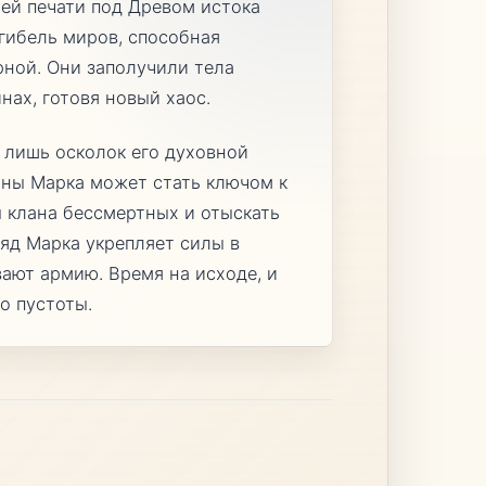
ней печати под Древом истока
гибель миров, способная
рной. Они заполучили тела
ах, готовя новый хаос.
и лишь осколок его духовной
аны Марка может стать ключом к
ы клана бессмертных и отыскать
яд Марка укрепляет силы в
ают армию. Время на исходе, и
о пустоты.