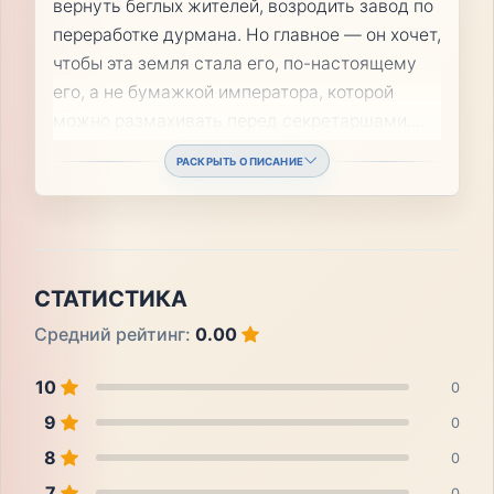
вернуть беглых жителей, возродить завод по
переработке дурмана. Но главное — он хочет,
чтобы эта земля стала его, по-настоящему
его, а не бумажкой императора, которой
можно размахивать перед секретаршами.
...
РАСКРЫТЬ ОПИСАНИЕ
СТАТИСТИКА
Средний рейтинг:
0.00
10
0
9
0
8
0
7
0