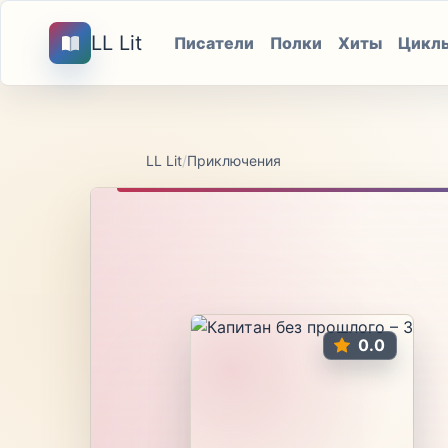
LL Lit
Писатели
Полки
Хиты
Цикл
LL Lit
/
Приключения
0.0