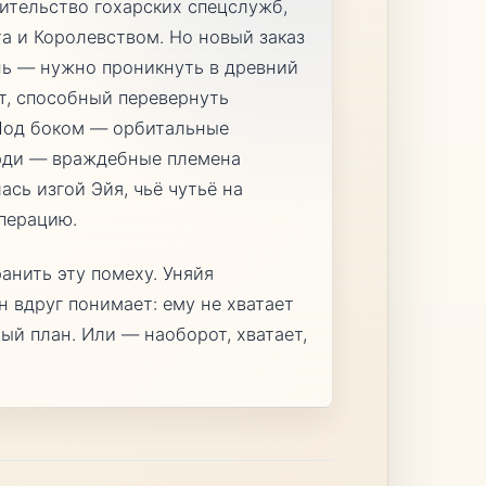
ительство гохарских спецслужб,
а и Королевством. Но новый заказ
нь — нужно проникнуть в древний
т, способный перевернуть
Под боком — орбитальные
рди — враждебные племена
ась изгой Эйя, чьё чутьё на
перацию.
анить эту помеху. Уняйя
н вдруг понимает: ему не хватает
ый план. Или — наоборот, хватает,