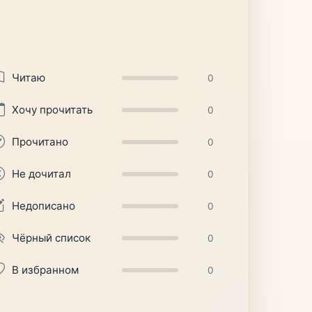
Читаю
0
Хочу прочитать
0
Прочитано
0
Не дочитал
0
Недописано
0
Чёрный список
0
В избранном
0