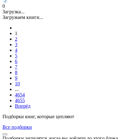
2
0
Загрузка...
Загружаем книги...
1
2
3
4
5
6
7
8
9
10
...
4654
4655
Вперёд
Подборки книг, которые цепляют
Все подборки
Подборки загрузятся, когда вы дойдете до этого блока.