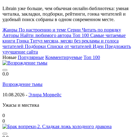
Librain уже больше, чем обычная онлайн-библиотека: умная
читалка, закладки, подборки, рейтинги, гонка читателей и
удобный поиск собраны в одном современном месте.
Жанры
По настроению и теме
Серии
Читать по порядку
Авторы
Найти любимого автора
Топ 100
Самые читаемые
книги
Гонка
Титул месяца, месяц без рекламы и голоса
читателей
Подборки
Списки от читателей
Идеи
Предложить
улучшение сайта
Новые
Популярные
Комментируемые
Топ 100
0.0
Возрождение тьмы
10.08.2026 -
Элира Морвейс
Ужасы и мистика
0
0