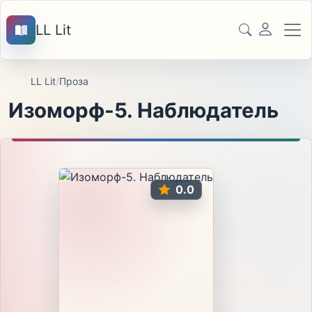
LL Lit
LL Lit
/
Проза
Изоморф-5. Наблюдатель
0.0