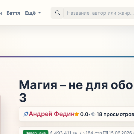
ы
Баттл
Ещё
Магия – не для об
3
Андрей Федин
0.0
•
18 просмотро
493 411 зн. / ~184 стр.
15.06.2026
Завершена