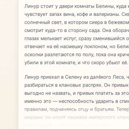
Линур стоит у двери комнаты Белины, куда 
чувствует запах вина, кофе и валерианы. С
солнечный свет, в котором сиера в бежевом
смотрит куда-то в сторону сада. Она оборач
глазах мелькает испуг, сразу сменившийся 
отвечает на её насмешку поклоном, но Бели
осколки разлетаются по полу, пока она кричи
убили в этой комнате, и что скоро убьют её.
Линур приехал в Селену из далёкого Леса, ч
разбираться в клановых распрях. Он привык
выгодно не назвать, и привык платить за это
именно это — неспособность ударить в спи
правилам, подчиняясь отцу и братьям. Теп
мирами: он носит нашивки имперского клана
провинцией, и обе стороны это чуют.
...