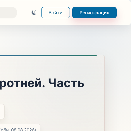
Войти
Регистрация
оротней. Часть
в
(обн. 08.08.2026)