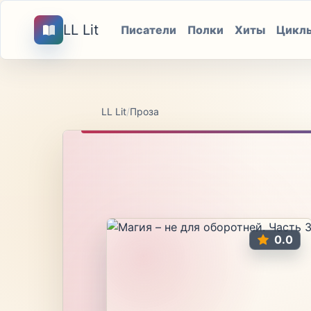
LL Lit
Писатели
Полки
Хиты
Цикл
LL Lit
/
Проза
0.0