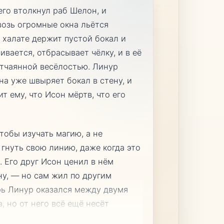
его втолкнул раб Шелон, и
квозь огромные окна льётся
 халате держит пустой бокал и
ивается, отбрасывает чёлку, и в её
отчаянной весёлостью. Линур
на уже швыряет бокал в стену, и
т ему, что Исон мёртв, что его
тобы изучать магию, а не
 гнуть свою линию, даже когда это
. Его друг Исон ценил в нём
ну, — но сам жил по другим
ерь Линур оказался между двумя
, но от него всё ещё несёт