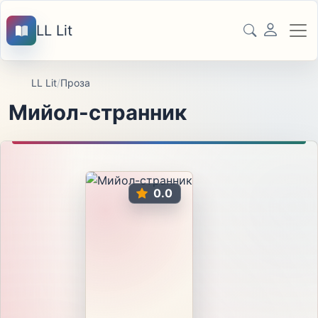
LL Lit
LL Lit
/
Проза
Мийол-странник
0.0