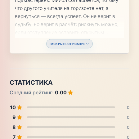
подмастерьях. Мийол соглашается, потому
что другого учителя на горизонте нет, а
вернуться — всегда успеет. Он не верит в
судьбу, но верит в расчёт: рискнуть можно,
если отступление оставить открытым.
...
РАСКРЫТЬ ОПИСАНИЕ
СТАТИСТИКА
Средний рейтинг:
0.00
10
0
9
0
8
0
7
0