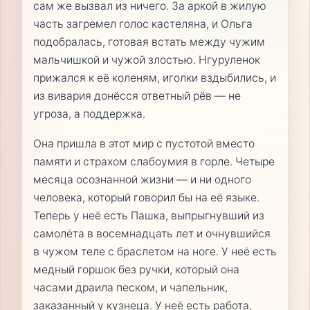
сам же вызвал из ничего. За аркой в жилую
часть загремел голос кастеляна, и Ольга
подобралась, готовая встать между чужим
мальчишкой и чужой злостью. Нгуруленок
прижался к её коленям, иголки вздыбились, и
из вивария донёсся ответный рёв — не
угроза, а поддержка.
Она пришла в этот мир с пустотой вместо
памяти и страхом слабоумия в горле. Четыре
месяца осознанной жизни — и ни одного
человека, который говорил бы на её языке.
Теперь у неё есть Пашка, выпрыгнувший из
самолёта в восемнадцать лет и очнувшийся
в чужом теле с браслетом на ноге. У неё есть
медный горшок без ручки, который она
часами драила песком, и чапельник,
заказанный у кузнеца. У неё есть работа,