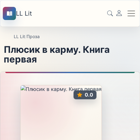
LL Lit
LL Lit
/
Проза
Плюсик в карму. Книга
первая
0.0