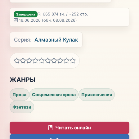
665 874 зн. / ~252 стр.
Завершена
16.06.2026
(обн. 08.08.2026)
Серия:
Алмазный Кулак
ЖАНРЫ
Проза
Современная проза
Приключения
Фэнтези
Читать онлайн