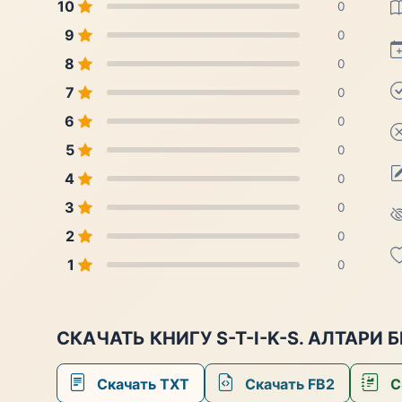
10
0
9
0
8
0
7
0
6
0
5
0
4
0
3
0
2
0
1
0
СКАЧАТЬ КНИГУ S-T-I-K-S. АЛТАРИ
Скачать TXT
Скачать FB2
С