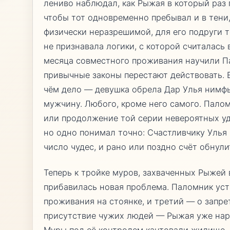
лениво наблюдал, как Рыжая в который раз 
чтобы тот одновременно пребывал и в тени, 
физически неразрешимой, для его подруги 
не признавала логики, с которой считалась 
месяца совместного проживания научили П
привычные законы перестают действовать. 
чём дело — девушка обрела Дар Улья нимф
мужчину. Любого, кроме него самого. Палом
или продолжение той серии невероятных уда
но одно понимал точно: Счастливчику Улья
число чудес, и рано или поздно счёт обнули
Теперь к тройке муров, захваченных Рыжей 
прибавилась новая проблема. Паломник уст
проживания на стоянке, и третий — о запр
присутствие чужих людей — Рыжая уже нар
Муры под её контролем кантовали жилище, 