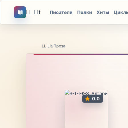
LL Lit
Писатели
Полки
Хиты
Цикл
LL Lit
/
Проза
0.0