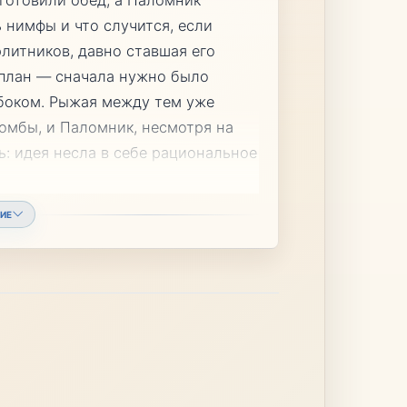
 нимфы и что случится, если
элитников, давно ставшая его
 план — сначала нужно было
д боком. Рыжая между тем уже
омбы, и Паломник, несмотря на
ь: идея несла в себе рациональное
ИЕ