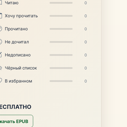
Читаю
0
Хочу прочитать
0
Прочитано
0
Не дочитал
0
Недописано
0
Чёрный список
0
В избранном
0
 БЕСПЛАТНО
качать EPUB