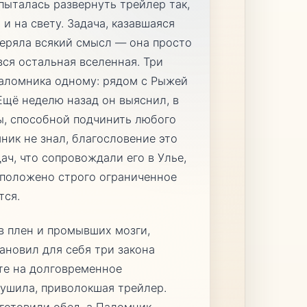
пыталась развернуть трейлер так,
и на свету. Задача, казавшаяся
теряла всякий смысл — она просто
вся остальная вселенная. Три
аломника одному: рядом с Рыжей
Ещё неделю назад он выяснил, в
ы, способной подчинить любого
ник не знал, благословение это
ч, что сопровождали его в Улье,
 положено строго ограниченное
тся.
в плен и промывших мозги,
ановил для себя три закона
ете на долговременное
ушила, приволокшая трейлер.
готовили обед, а Паломник