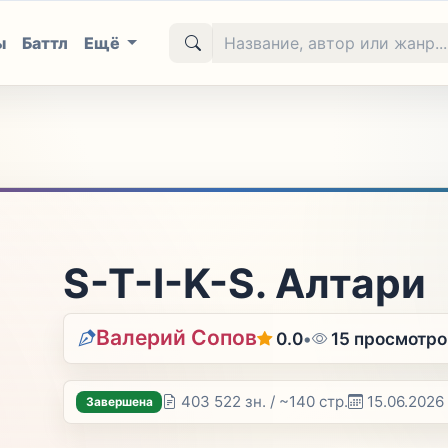
ы
Баттл
Ещё
S-T-I-K-S. Алтари
Валерий Сопов
0.0
•
15 просмотро
403 522 зн. / ~140 стр.
15.06.2026
Завершена