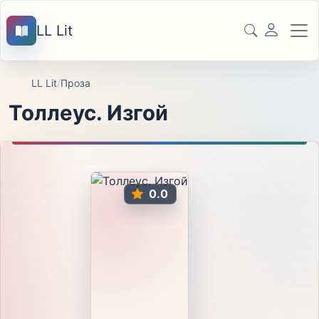
LL Lit
LL Lit
/
Проза
Толлеус. Изгой
0.0