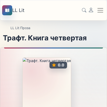
LL Lit
LL Lit
/
Проза
Трафт. Книга четвертая
0.0