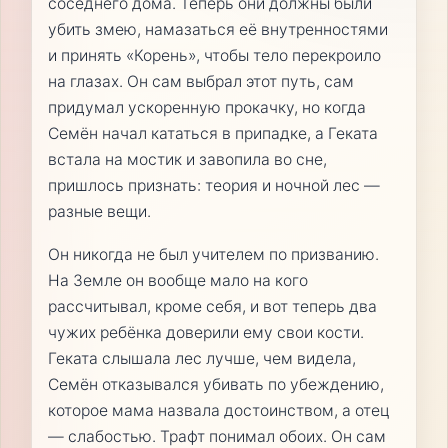
соседнего дома. Теперь они должны были
убить змею, намазаться её внутренностями
и принять «Корень», чтобы тело перекроило
на глазах. Он сам выбрал этот путь, сам
придумал ускоренную прокачку, но когда
Семён начал кататься в припадке, а Геката
встала на мостик и завопила во сне,
пришлось признать: теория и ночной лес —
разные вещи.
Он никогда не был учителем по призванию.
На Земле он вообще мало на кого
рассчитывал, кроме себя, и вот теперь два
чужих ребёнка доверили ему свои кости.
Геката слышала лес лучше, чем видела,
Семён отказывался убивать по убеждению,
которое мама назвала достоинством, а отец
— слабостью. Трафт понимал обоих. Он сам