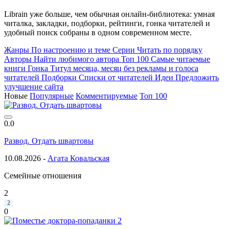
Librain уже больше, чем обычная онлайн-библиотека: умная
читалка, закладки, подборки, рейтинги, гонка читателей и
удобный поиск собраны в одном современном месте.
Жанры
По настроению и теме
Серии
Читать по порядку
Авторы
Найти любимого автора
Топ 100
Самые читаемые
книги
Гонка
Титул месяца, месяц без рекламы и голоса
читателей
Подборки
Списки от читателей
Идеи
Предложить
улучшение сайта
Новые
Популярные
Комментируемые
Топ 100
0.0
Развод. Отдать швартовы
10.08.2026 -
Агата Ковальская
Семейные отношения
2
2
0