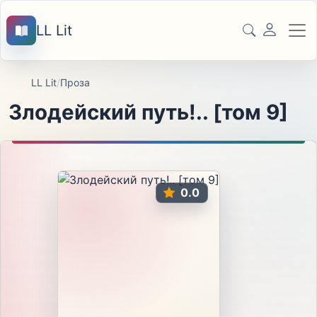
LL Lit
LL Lit
/
Проза
Злодейский путь!.. [том 9]
0.0