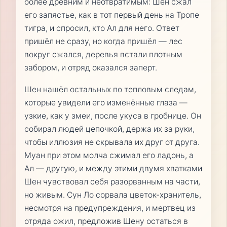
более древним и неотвратимым: Шен сжал
его запястье, как в тот первый день на Тропе
тигра, и спросил, кто Ал для него. Ответ
пришёл не сразу, но когда пришёл — лес
вокруг сжался, деревья встали плотным
забором, и отряд оказался заперт.
Шен нашёл остальных по тепловым следам,
которые увидели его изменённые глаза —
узкие, как у змеи, после укуса в гробнице. Он
собирал людей цепочкой, держа их за руки,
чтобы иллюзия не скрывала их друг от друга.
Муан при этом молча сжимал его ладонь, а
Ал — другую, и между этими двумя хватками
Шен чувствовал себя разорванным на части,
но живым. Сун Ло сорвала цветок-хранитель,
несмотря на предупреждения, и мертвец из
отряда ожил, предложив Шену остаться в