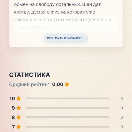
обмен на свободу остальных. Шен дал
клятву, думая о жизни, которая уже
закончилась в другом мире, и поднялся на
холм к цветку.
...
РАСКРЫТЬ ОПИСАНИЕ
СТАТИСТИКА
Средний рейтинг:
0.00
10
0
9
0
8
0
7
0