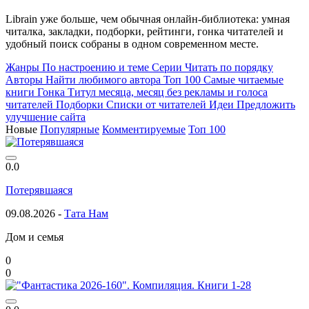
Librain уже больше, чем обычная онлайн-библиотека: умная
читалка, закладки, подборки, рейтинги, гонка читателей и
удобный поиск собраны в одном современном месте.
Жанры
По настроению и теме
Серии
Читать по порядку
Авторы
Найти любимого автора
Топ 100
Самые читаемые
книги
Гонка
Титул месяца, месяц без рекламы и голоса
читателей
Подборки
Списки от читателей
Идеи
Предложить
улучшение сайта
Новые
Популярные
Комментируемые
Топ 100
0.0
Потерявшаяся
09.08.2026 -
Тата Нам
Дом и семья
0
0