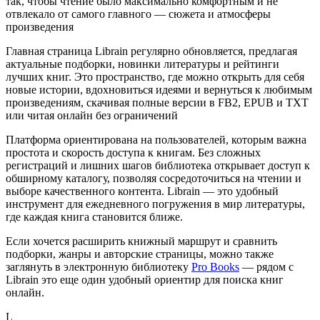
так, чтобы чтение было максимально комфортным и не
отвлекало от самого главного — сюжета и атмосферы
произведения
Главная страница Librain регулярно обновляется, предлагая
актуальные подборки, новинки литературы и рейтинги
лучших книг. Это пространство, где можно открыть для себя
новые истории, вдохновиться идеями и вернуться к любимым
произведениям, скачивая полные версии в FB2, EPUB и TXT
или читая онлайн без ограничений
Платформа ориентирована на пользователей, которым важна
простота и скорость доступа к книгам. Без сложных
регистраций и лишних шагов библиотека открывает доступ к
обширному каталогу, позволяя сосредоточиться на чтении и
выборе качественного контента. Librain — это удобный
инструмент для ежедневного погружения в мир литературы,
где каждая книга становится ближе.
Если хочется расширить книжный маршрут и сравнить
подборки, жанры и авторские страницы, можно также
заглянуть в электронную библиотеку
Pro Books
— рядом с
Librain это еще один удобный ориентир для поиска книг
онлайн.
L