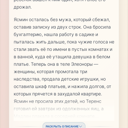
дрожал.
Ясмин осталась без мужа, который сбежал,
оставив записку из двух строк. Она бросила
бухгалтерию, нашла работу в садике и
пыталась жить дальше, пока чужие голоса не
стали звать её по имени в пустых комнатах и
в ванной, куда её утащила девушка в белом
платье. Теперь она в теле Элеоноры —
женщины, которая промотала три
наследства, продала детские игрушки, но
оставила шкаф платьев, и нажила долгов, от
которых прячется в захудалой квартире.
Ясмин не просила этих детей, но Теренс
готовил ей завтрак из одолженных яиц, а
Мадлен плакала в соседней комнате.
...
РАСКРЫТЬ ОПИСАНИЕ