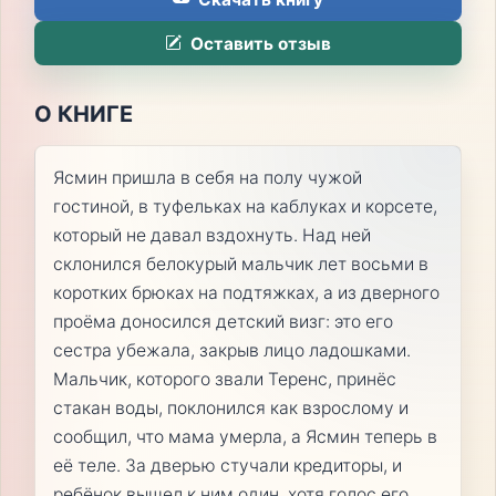
Оставить отзыв
О КНИГЕ
Ясмин пришла в себя на полу чужой
гостиной, в туфельках на каблуках и корсете,
который не давал вздохнуть. Над ней
склонился белокурый мальчик лет восьми в
коротких брюках на подтяжках, а из дверного
проёма доносился детский визг: это его
сестра убежала, закрыв лицо ладошками.
Мальчик, которого звали Теренс, принёс
стакан воды, поклонился как взрослому и
сообщил, что мама умерла, а Ясмин теперь в
её теле. За дверью стучали кредиторы, и
ребёнок вышел к ним один, хотя голос его