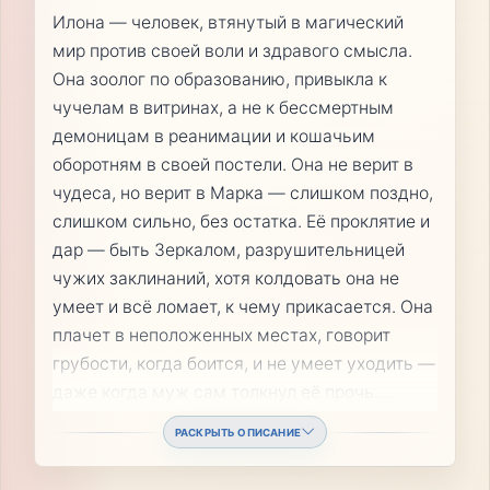
Илона — человек, втянутый в магический
мир против своей воли и здравого смысла.
Она зоолог по образованию, привыкла к
чучелам в витринах, а не к бессмертным
демоницам в реанимации и кошачьим
оборотням в своей постели. Она не верит в
чудеса, но верит в Марка — слишком поздно,
слишком сильно, без остатка. Её проклятие и
дар — быть Зеркалом, разрушительницей
чужих заклинаний, хотя колдовать она не
умеет и всё ломает, к чему прикасается. Она
плачет в неположенных местах, говорит
грубости, когда боится, и не умеет уходить —
даже когда муж сам толкнул её прочь.
...
РАСКРЫТЬ ОПИСАНИЕ