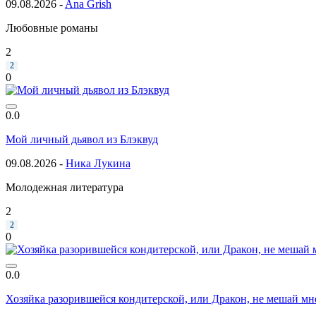
09.08.2026 -
Ana Grish
Любовные романы
2
2
0
0.0
Мой личный дьявол из Блэквуд
09.08.2026 -
Ника Лукина
Молодежная литература
2
2
0
0.0
Хозяйка разорившейся кондитерской, или Дракон, не мешай м