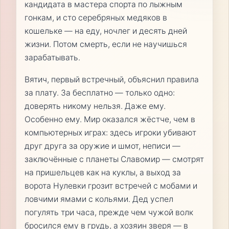
кандидата в мастера спорта по лыжным
гонкам, и сто серебряных медяков в
кошельке — на еду, ночлег и десять дней
жизни. Потом смерть, если не научишься
зарабатывать.
Вятич, первый встречный, объяснил правила
за плату. За бесплатно — только одно:
доверять никому нельзя. Даже ему.
Особенно ему. Мир оказался жёстче, чем в
компьютерных играх: здесь игроки убивают
друг друга за оружие и шмот, неписи —
заключённые с планеты Славомир — смотрят
на пришельцев как на куклы, а выход за
ворота Нулевки грозит встречей с мобами и
ловчими ямами с кольями. Дед успел
погулять три часа, прежде чем чужой волк
бросился ему в грудь, а хозяин зверя — в