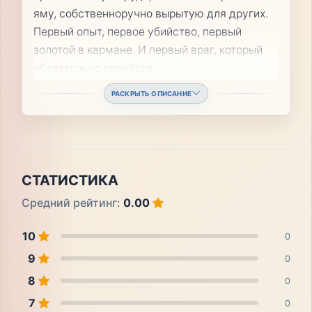
яму, собственноручно вырытую для других.
Первый опыт, первое убийство, первый
золотой в кармане. И первый враг, который
обязательно вернётся.
...
РАСКРЫТЬ ОПИСАНИЕ
СТАТИСТИКА
Средний рейтинг:
0.00
10
0
9
0
8
0
7
0