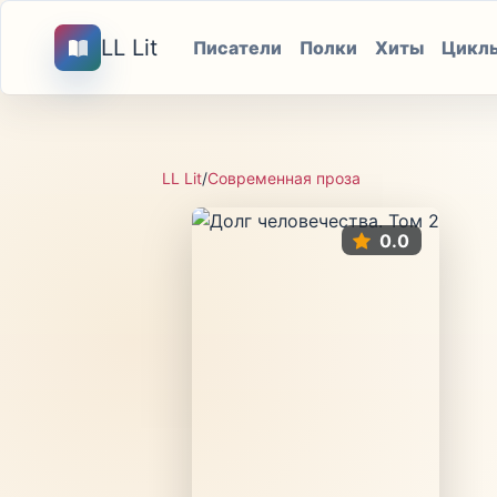
LL Lit
Писатели
Полки
Хиты
Цикл
LL Lit
/
Современная проза
0.0