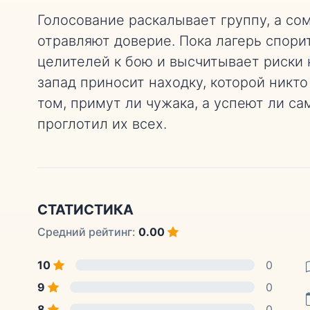
Голосование раскалывает группу, а со
отравляют доверие. Пока лагерь спорит
целителей к бою и высчитывает риски 
запад приносит находку, которой никт
том, примут ли чужака, а успеют ли са
проглотил их всех.
СТАТИСТИКА
Средний рейтинг:
0.00
10
0
9
0
8
0