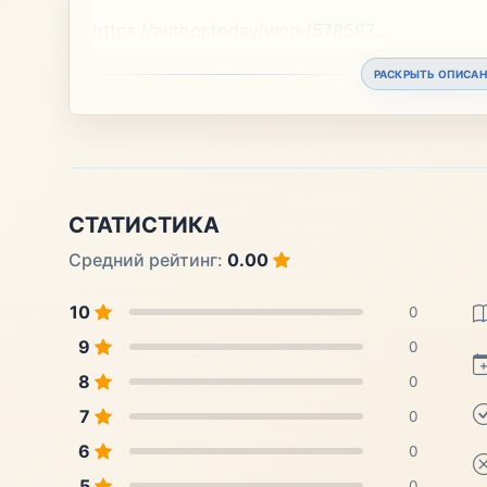
https://author.today/work/578587
...
РАСКРЫТЬ ОПИСАН
СТАТИСТИКА
Средний рейтинг:
0.00
10
0
9
0
8
0
7
0
6
0
5
0