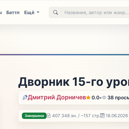
ы
Баттл
Ещё
Дворник 15-го уро
Дмитрий Дорничев
0.0
•
38 прос
407 348 зн. / ~157 стр.
18.06.2026
Завершена