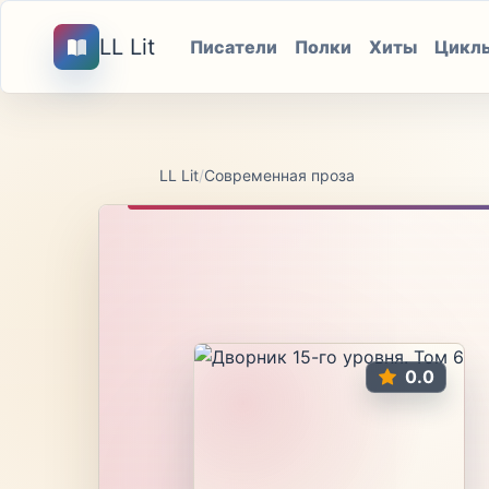
LL Lit
Писатели
Полки
Хиты
Цикл
LL Lit
/
Современная проза
0.0