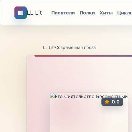
LL Lit
Писатели
Полки
Хиты
Цикл
LL Lit
/
Современная проза
0.0