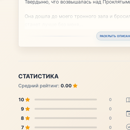
Твердыню, что возвышалась над Проклятым
Она дошла до моего тронного зала и бросил
станет лучше без меня.
...
РАСКРЫТЬ ОПИСАН
СТАТИСТИКА
Средний рейтинг:
0.00
10
0
9
0
8
0
7
0