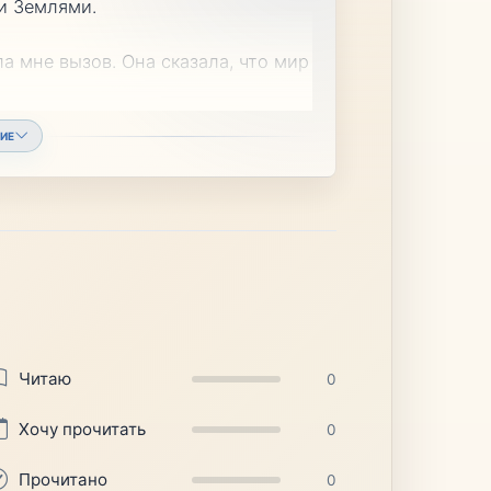
и Землями.
а мне вызов. Она сказала, что мир
ИЕ
Читаю
0
Хочу прочитать
0
Прочитано
0