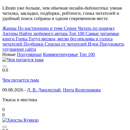
Librain уже больше, чем обычная онлайн-библиотека: умная
читалка, закладки, подборки, рейтинги, гонка читателей и
удобный поиск собраны в одном современном месте.
Жанры
По настроению и теме
Серии
Читать по порядку
Авторы
Найти любимого автора
Топ 100
Самые читаемые
книги
Гонка
Титул месяца, месяц без рекламы и голоса
читателей
Подборки
Списки от читателей
Идеи
Предложить
улучшение сайта
Новые
Популярные
Комментируемые
Топ 100
0.0
Чем питается тьма
09.08.2026 -
Д. В. Джилеспай
,
Нюта Колесникова
Ужасы и мистика
0
0