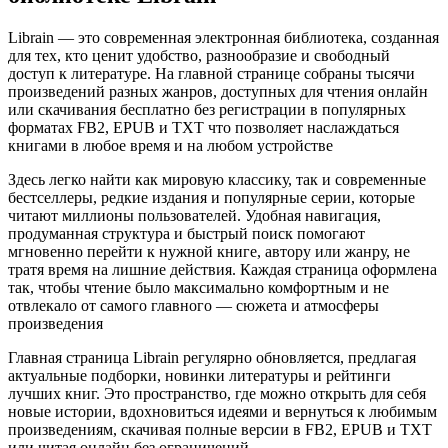
Librain — это современная электронная библиотека, созданная
для тех, кто ценит удобство, разнообразие и свободный
доступ к литературе. На главной странице собраны тысячи
произведений разных жанров, доступных для чтения онлайн
или скачивания бесплатно без регистрации в популярных
форматах FB2, EPUB и TXT что позволяет наслаждаться
книгами в любое время и на любом устройстве
Здесь легко найти как мировую классику, так и современные
бестселлеры, редкие издания и популярные серии, которые
читают миллионы пользователей. Удобная навигация,
продуманная структура и быстрый поиск помогают
мгновенно перейти к нужной книге, автору или жанру, не
тратя время на лишние действия. Каждая страница оформлена
так, чтобы чтение было максимально комфортным и не
отвлекало от самого главного — сюжета и атмосферы
произведения
Главная страница Librain регулярно обновляется, предлагая
актуальные подборки, новинки литературы и рейтинги
лучших книг. Это пространство, где можно открыть для себя
новые истории, вдохновиться идеями и вернуться к любимым
произведениям, скачивая полные версии в FB2, EPUB и TXT
или читая онлайн без ограничений