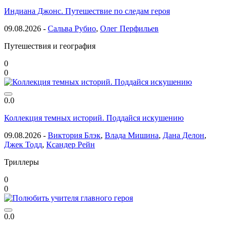
Индиана Джонс. Путешествие по следам героя
09.08.2026 -
Сальва Рубио
,
Олег Перфильев
Путешествия и география
0
0
0.0
Коллекция темных историй. Поддайся искушению
09.08.2026 -
Виктория Блэк
,
Влада Мишина
,
Дана Делон
,
Джек Тодд
,
Ксандер Рейн
Триллеры
0
0
0.0