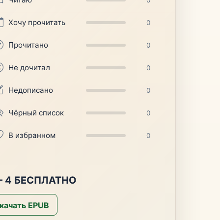
Хочу прочитать
0
Прочитано
0
Не дочитал
0
Недописано
0
Чёрный список
0
В избранном
0
 4 БЕСПЛАТНО
качать EPUB