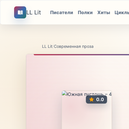
LL Lit
Писатели
Полки
Хиты
Цикл
LL Lit
/
Современная проза
0.0