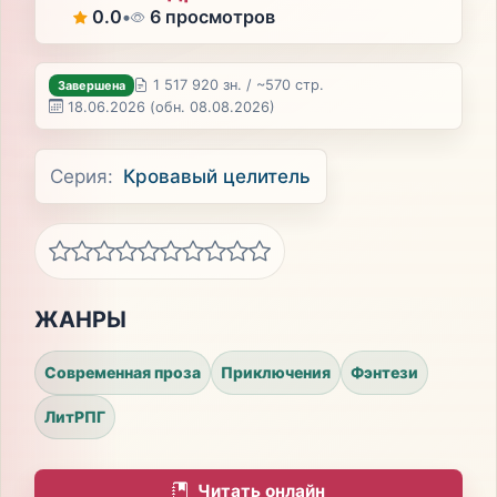
0.0
•
6 просмотров
1 517 920 зн. / ~570 стр.
Завершена
18.06.2026
(обн. 08.08.2026)
Серия:
Кровавый целитель
ЖАНРЫ
Современная проза
Приключения
Фэнтези
ЛитРПГ
Читать онлайн