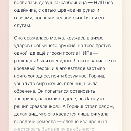
появилась девушка-разбойница — НИП без
ошейника, с сетью шрамов на руках и
глазами, полными ненависти к Гига и его
слугам.
Она сражалась молча, кружась в вихре
ударов необычного оружия, но трое против
одной, да ещё игроки против НИПа —
расклады были очевидны. Латч повалил её на
кровавый песок, и в его взгляде застыло
нечто холодное, почти безумное. Горниш
узнал это выражение: пленница была
обречена. Он попытался остановить
товарища, напомнив о деле, но Латч уже
решил «развлечься». А Горниш стоял рядом,
делая вид, что его касается лишь ритуала
передачи ремесла — словно изощрённая
жестокость была не хуже обычного