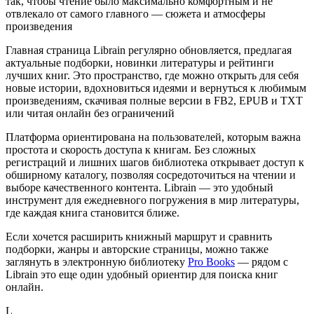
так, чтобы чтение было максимально комфортным и не
отвлекало от самого главного — сюжета и атмосферы
произведения
Главная страница Librain регулярно обновляется, предлагая
актуальные подборки, новинки литературы и рейтинги
лучших книг. Это пространство, где можно открыть для себя
новые истории, вдохновиться идеями и вернуться к любимым
произведениям, скачивая полные версии в FB2, EPUB и TXT
или читая онлайн без ограничений
Платформа ориентирована на пользователей, которым важна
простота и скорость доступа к книгам. Без сложных
регистраций и лишних шагов библиотека открывает доступ к
обширному каталогу, позволяя сосредоточиться на чтении и
выборе качественного контента. Librain — это удобный
инструмент для ежедневного погружения в мир литературы,
где каждая книга становится ближе.
Если хочется расширить книжный маршрут и сравнить
подборки, жанры и авторские страницы, можно также
заглянуть в электронную библиотеку
Pro Books
— рядом с
Librain это еще один удобный ориентир для поиска книг
онлайн.
L