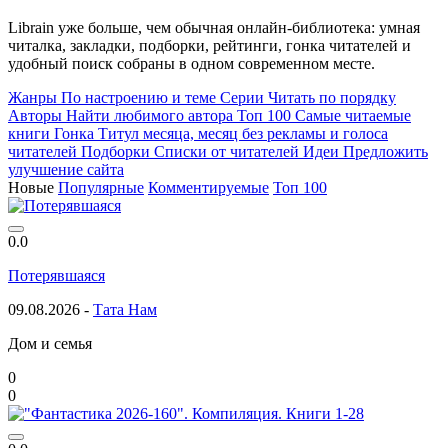
Librain уже больше, чем обычная онлайн-библиотека: умная
читалка, закладки, подборки, рейтинги, гонка читателей и
удобный поиск собраны в одном современном месте.
Жанры
По настроению и теме
Серии
Читать по порядку
Авторы
Найти любимого автора
Топ 100
Самые читаемые
книги
Гонка
Титул месяца, месяц без рекламы и голоса
читателей
Подборки
Списки от читателей
Идеи
Предложить
улучшение сайта
Новые
Популярные
Комментируемые
Топ 100
0.0
Потерявшаяся
09.08.2026 -
Тата Нам
Дом и семья
0
0