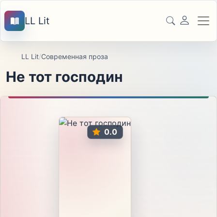
LL Lit
LL Lit
/
Современная проза
Не тот господин
0.0