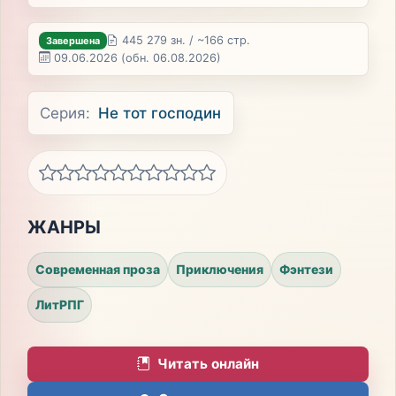
445 279 зн. / ~166 стр.
Завершена
09.06.2026
(обн. 06.08.2026)
Серия:
Не тот господин
ЖАНРЫ
Современная проза
Приключения
Фэнтези
ЛитРПГ
Читать онлайн