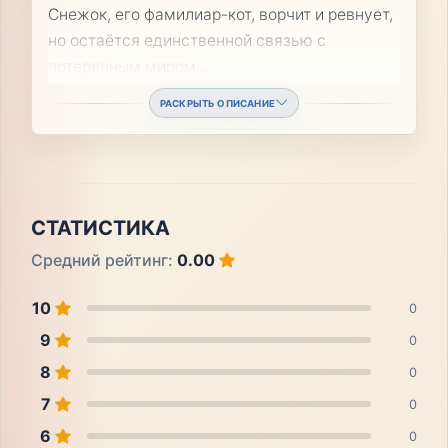
Снежок, его фамилиар-кот, ворчит и ревнует,
но остаётся единственной связью с
потерянным миром.
...
РАСКРЫТЬ ОПИСАНИЕ
СТАТИСТИКА
Средний рейтинг:
0.00
10
0
9
0
8
0
7
0
6
0