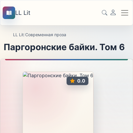
LL Lit
LL Lit
/
Современная проза
Паргоронские байки. Том 6
0.0