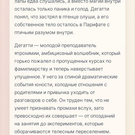
лапы едва слушались, а вместо магии внутри
осталась только паника и голод. Дегатти
понял, что застрял в птенце олуши, а его
собственное тело осталось в Парифате с
птичьим разумом внутри.
Дегатти — молодой преподаватель
ятрохимии, амбициозный волшебник, который
горько пожалел о пропущенных курсах по
фамилиарству и теперь наверстывает
упущенное. У него за спиной драматические
события юности, холодные отношения с
родителями и привычка уходить от
разговоров о себе. Он труден тем, что не
умеет признавать промахи вслух, зато
превосходно их совершает — от опозданий
на занятия до экспериментов, которые
оборачиваются телесным переселением.