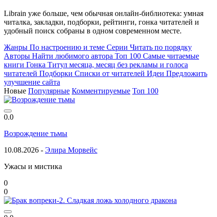
Librain уже больше, чем обычная онлайн-библиотека: умная
читалка, закладки, подборки, рейтинги, гонка читателей и
удобный поиск собраны в одном современном месте.
Жанры
По настроению и теме
Серии
Читать по порядку
Авторы
Найти любимого автора
Топ 100
Самые читаемые
книги
Гонка
Титул месяца, месяц без рекламы и голоса
читателей
Подборки
Списки от читателей
Идеи
Предложить
улучшение сайта
Новые
Популярные
Комментируемые
Топ 100
0.0
Возрождение тьмы
10.08.2026 -
Элира Морвейс
Ужасы и мистика
0
0