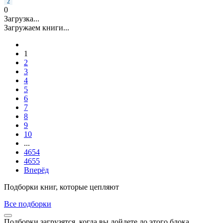
2
0
Загрузка...
Загружаем книги...
1
2
3
4
5
6
7
8
9
10
...
4654
4655
Вперёд
Подборки книг, которые цепляют
Все подборки
Подборки загрузятся, когда вы дойдете до этого блока.