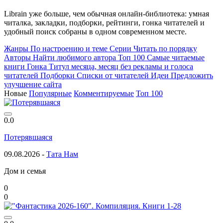
Librain уже больше, чем обычная онлайн-библиотека: умная
читалка, закладки, подборки, рейтинги, гонка читателей и
удобный поиск собраны в одном современном месте.
Жанры
По настроению и теме
Серии
Читать по порядку
Авторы
Найти любимого автора
Топ 100
Самые читаемые
книги
Гонка
Титул месяца, месяц без рекламы и голоса
читателей
Подборки
Списки от читателей
Идеи
Предложить
улучшение сайта
Новые
Популярные
Комментируемые
Топ 100
0.0
Потерявшаяся
09.08.2026 -
Тата Нам
Дом и семья
0
0