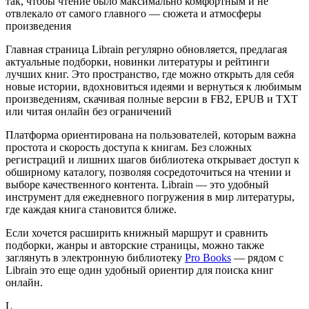
так, чтобы чтение было максимально комфортным и не
отвлекало от самого главного — сюжета и атмосферы
произведения
Главная страница Librain регулярно обновляется, предлагая
актуальные подборки, новинки литературы и рейтинги
лучших книг. Это пространство, где можно открыть для себя
новые истории, вдохновиться идеями и вернуться к любимым
произведениям, скачивая полные версии в FB2, EPUB и TXT
или читая онлайн без ограничений
Платформа ориентирована на пользователей, которым важна
простота и скорость доступа к книгам. Без сложных
регистраций и лишних шагов библиотека открывает доступ к
обширному каталогу, позволяя сосредоточиться на чтении и
выборе качественного контента. Librain — это удобный
инструмент для ежедневного погружения в мир литературы,
где каждая книга становится ближе.
Если хочется расширить книжный маршрут и сравнить
подборки, жанры и авторские страницы, можно также
заглянуть в электронную библиотеку
Pro Books
— рядом с
Librain это еще один удобный ориентир для поиска книг
онлайн.
L