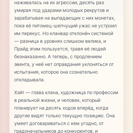
наживалась на их агрессии, десять раз
умирая под ударами молодых рекрутов и
зарабатывая на выпадающих с них монетах,
пока её питомец-шепчущий ужас не устроил
им перекус. Но кланвар отклонён системой
— разница в уровнях слишком велика, и
Прайд этим пользуется, травя её людей
безнаказанно. А теперь, с продлением
эвента, у неё нет оправдания уклоняться от
испытания, которое она сознательно
откладывала.
Хэйт — глава клана, художница по профессии
в реальной жизни, и человек, который
планирует на десять ходов вперёд, когда
другие видят только текущую позицию. Она
умеет договариваться с кем угодно, от
градоначальников до конкурентов, и