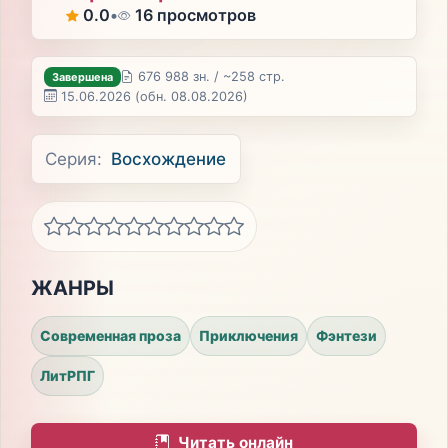
0.0
•
16 просмотров
676 988 зн. / ~258 стр.
Завершена
15.06.2026
(обн. 08.08.2026)
Серия:
Восхождение
ЖАНРЫ
Современная проза
Приключения
Фэнтези
ЛитРПГ
Читать онлайн