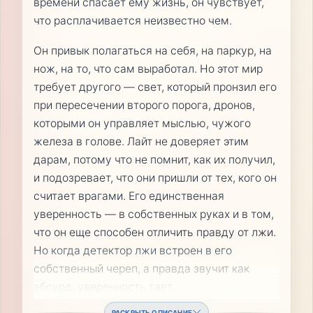
времени спасает ему жизнь, он чувствует,
что расплачивается неизвестно чем.
Он привык полагаться на себя, на паркур, на
нож, на то, что сам выработал. Но этот мир
требует другого — свет, который пронзил его
при пересечении второго порога, дронов,
которыми он управляет мыслью, чужого
железа в голове. Лайт не доверяет этим
дарам, потому что не помнит, как их получил,
и подозревает, что они пришли от тех, кого он
считает врагами. Его единственная
уверенность — в собственных руках и в том,
что он еще способен отличить правду от лжи.
Но когда детектор лжи встроен в его
собственный череп, а правда звучит как
абсурд, уверенность тает.
...
РАСКРЫТЬ ОПИСАНИЕ