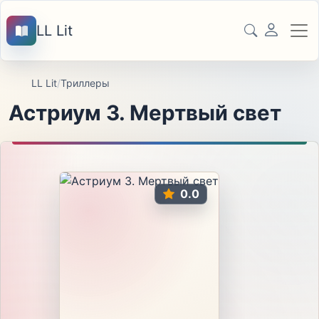
LL Lit
LL Lit
/
Триллеры
Астриум 3. Мертвый свет
0.0