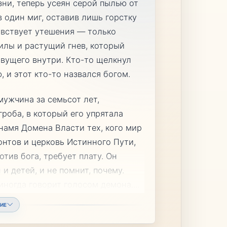
ни, теперь усеян серой пылью от
в один миг, оставив лишь горстку
чувствует утешения — только
илы и растущий гнев, который
живущего внутри. Кто-то щелкнул
 и этот кто-то назвался богом.
ужчина за семьсот лет,
гроба, в который его упрятала
намя Домена Власти тех, кого мир
онтов и церковь Истинного Пути,
отив бога, требует плату. Он
и детей, и не помнит, почему.
 иногда говорит голосом демона.
...
ИЕ