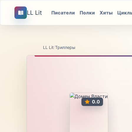
LL Lit
Писатели
Полки
Хиты
Цикл
LL Lit
/
Триллеры
0.0