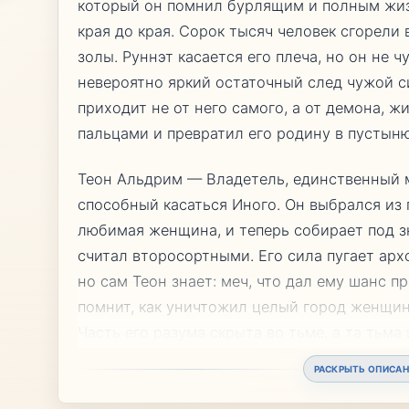
который он помнил бурлящим и полным жиз
края до края. Сорок тысяч человек сгорели 
золы. Руннэт касается его плеча, но он не 
невероятно яркий остаточный след чужой с
приходит не от него самого, а от демона, 
пальцами и превратил его родину в пустыню,
Теон Альдрим — Владетель, единственный м
способный касаться Иного. Он выбрался из 
любимая женщина, и теперь собирает под з
считал второсортными. Его сила пугает арх
но сам Теон знает: меч, что дал ему шанс пр
помнит, как уничтожил целый город женщин 
Часть его разума скрыта во тьме, а та тьма
РАСКРЫТЬ ОПИСАН